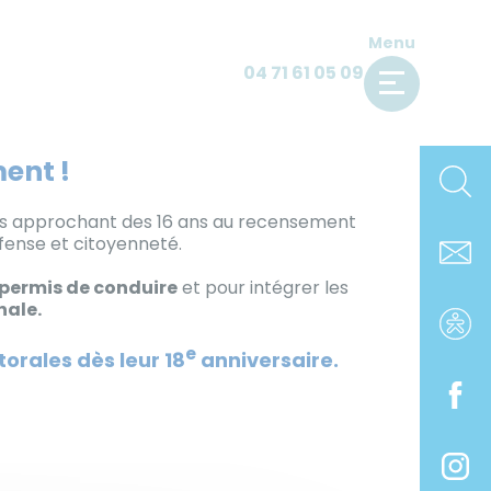
Menu
04 71 61 05 09
ent !
unes approchant des 16 ans au recensement
fense et citoyenneté.
permis de conduire
et pour intégrer les
nale.
e
torales dès leur 18
anniversaire.