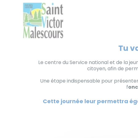
Panneau de gestion des cookies
Tu v
Skip
to
content
Le centre du Service national et de la j
citoyen, afin de per
Une étape indispensable pour présent
f
onc
Cette journée leur permettra égal