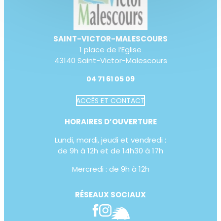
SAINT-VICTOR-MALESCOURS
1 place de l’Eglise
43140 Saint-Victor-Malescours
04 71 61 05 09
ACCÈS ET CONTACT
Augmenter la taille du te
HORAIRES D’OUVERTURE
Diminuer la taille du text
Lundi, mardi, jeudi et vendredi :
Augmenter l'espacement
de 9h à 12h et de 14h30 à 17h
Diminuer l'espacement d
Mercredi : de 9h à 12h
Augmenter la hauteur de 
RÉSEAUX SOCIAUX
Diminuer la hauteur de la
Inverser les couleurs