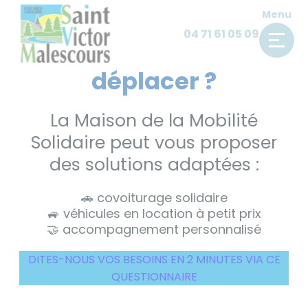
Panneau de gestion des cookies
Vous avez des
Skip
Menu
to
04 71 61 05 09
difficultés à vous
content
déplacer ?
La Maison de la Mobilité
Solidaire peut vous proposer
des solutions adaptées :
🚗 covoiturage solidaire
🚙 véhicules en location à petit prix
🤝 accompagnement personnalisé
DITES-NOUS VOS BESOINS EN 2 MINUTES VIA CE
QUESTIONNAIRE