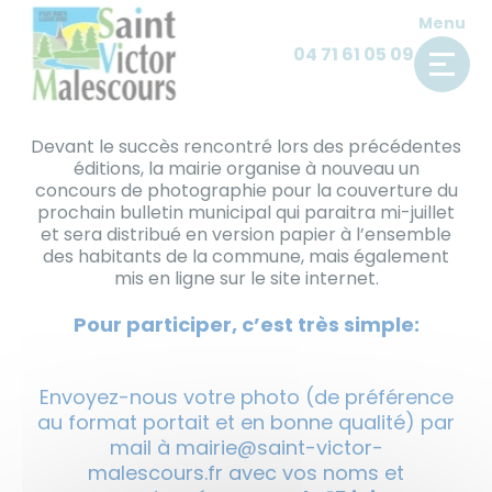
Panneau de gestion des cookies
Pour cette édition, un thème :
Skip
Menu
to
04 71 61 05 09
« Mettez en valeur votre
content
hameau »
Devant le succès rencontré lors des précédentes
éditions, la mairie organise à nouveau un
concours de photographie pour la couverture du
prochain bulletin municipal qui paraitra mi-juillet
et sera distribué en version papier à l’ensemble
des habitants de la commune, mais également
mis en ligne sur le site internet.
Pour participer, c’est très simple:
Envoyez-nous votre photo (de préférence
au format portait et en bonne qualité) par
mail à mairie@saint-victor-
malescours.fr avec vos noms et