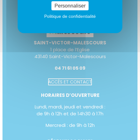
Personnaliser
Politique de confidentialité
SAINT-VICTOR-MALESCOURS
1 place de l’Eglise
43140 Saint-Victor-Malescours
04 71 61 05 09
ACCÈS ET CONTACT
Augmenter la taille du te
HORAIRES D’OUVERTURE
Diminuer la taille du text
Lundi, mardi, jeudi et vendredi :
Augmenter l'espacement
de 9h à 12h et de 14h30 à 17h
Diminuer l'espacement d
Mercredi : de 9h à 12h
Augmenter la hauteur de 