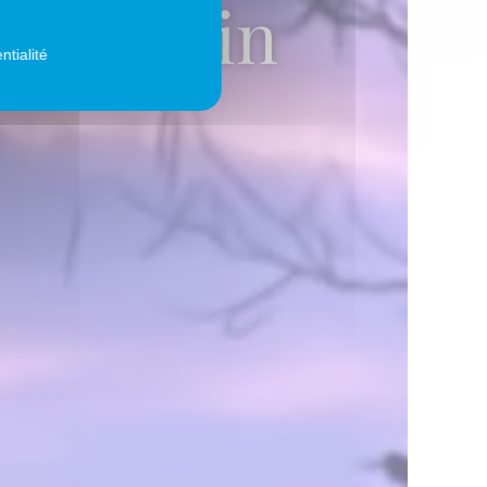
 bulletin
ntialité