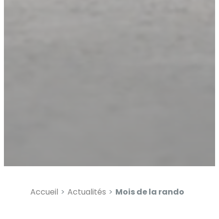
Diminuer la taille du text
Augmenter l'espacement
Diminuer l'espacement d
Augmenter la hauteur de 
Diminuer la hauteur de la
Inverser les couleurs
Nuances de gris
Grand curseur
Guide de lecture
Souligner les liens
Accueil
Actualités
Mois de la rando
Désactiver les animatio