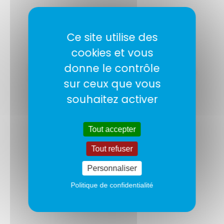
Ce site utilise des
cookies et vous
Soirée ambiance
donne le contrôle
sur ceux que vous
Féria
souhaitez activer
Tout accepter
Tout refuser
Personnaliser
Politique de confidentialité